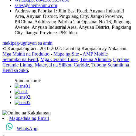
sales@chemshun.com
Address ng Pabrika 1: Jilin East Road, Anyuan Industrial
Area, Anyuan District, Pingxiang City, Jiangxi Province,
PRChina. Address ng Pabrika 2 at Opisina: No.16, Jinguang
Avenue, Anyuan Industrial Area, Anyuan District, Pingxiang
City, Jiangxi Province. PRChina.
makipag-ugnayan sa amin
© Karapatang-ari - 2010-2022: Lahat ng Karapatan ay Nakalaan.
Mga Mainit na Produkto
-
Mapa ng Site
-
AMP Mobile
Seramiko na Bend
,
Mga Ceramic Liner
,
Tile na Alumina
,
Cyclone
Ceramic Lining
,
Materyal na Silikon Carbide
,
Tubong Seramik na
Bend sa Siko
,
Sundan kami:
Magpadala ng Email
WhatsApp
x