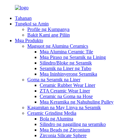
Tahanan
Tungkol sa Amin
Profile ng Kumpanya
Bakit Kami ang Piliin
Mga Produkto
Magsuot ng Alumina Ceramics
Mga Alumina Ceramic Tile
Mga Piraso ng Seramik na Lining
Silindro/Bloke ng Seramik
Seramik na Liner ng Tubo
Mga Ininhinyerong Seramika
Goma na Seramik na Liner
Ceramic Rubber Wear Liner
ZTA Ceramic Wear Liner
Ceramic na Goma na Hose
Mga Keramika ng Nahuhuling Pulley
Kagamitan na May Linya na Seramik
Ceramic Grinding Media
Bola ng Alumina
Silindro ng paggiling na seramiko
Mga Beads ng Zirconium
Zirconia Silicate Sphere