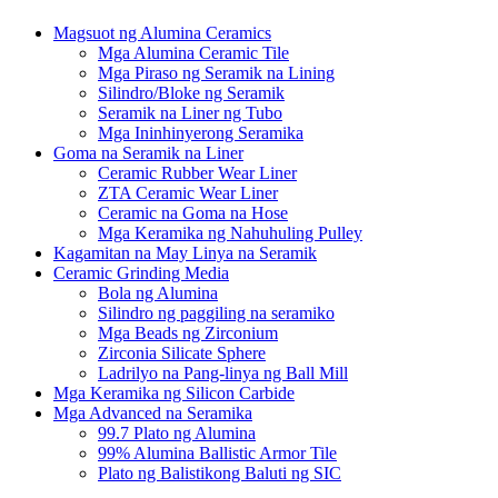
Magsuot ng Alumina Ceramics
Mga Alumina Ceramic Tile
Mga Piraso ng Seramik na Lining
Silindro/Bloke ng Seramik
Seramik na Liner ng Tubo
Mga Ininhinyerong Seramika
Goma na Seramik na Liner
Ceramic Rubber Wear Liner
ZTA Ceramic Wear Liner
Ceramic na Goma na Hose
Mga Keramika ng Nahuhuling Pulley
Kagamitan na May Linya na Seramik
Ceramic Grinding Media
Bola ng Alumina
Silindro ng paggiling na seramiko
Mga Beads ng Zirconium
Zirconia Silicate Sphere
Ladrilyo na Pang-linya ng Ball Mill
Mga Keramika ng Silicon Carbide
Mga Advanced na Seramika
99.7 Plato ng Alumina
99% Alumina Ballistic Armor Tile
Plato ng Balistikong Baluti ng SIC