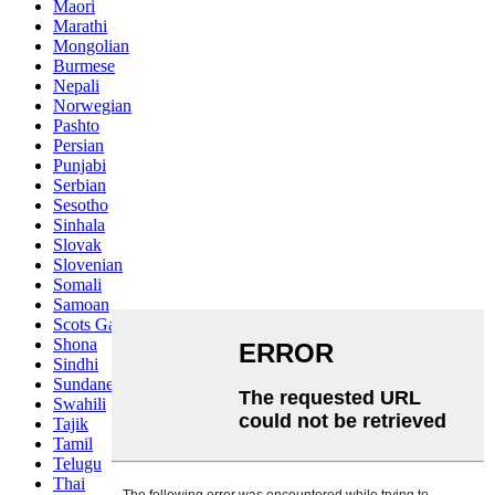
Maori
Marathi
Mongolian
Burmese
Nepali
Norwegian
Pashto
Persian
Punjabi
Serbian
Sesotho
Sinhala
Slovak
Slovenian
Somali
Samoan
Scots Gaelic
Shona
Sindhi
Sundanese
Swahili
Tajik
Tamil
Telugu
Thai