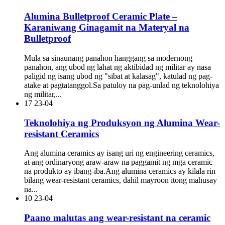
Alumina Bulletproof Ceramic Plate –
Karaniwang Ginagamit na Materyal na
Bulletproof
Mula sa sinaunang panahon hanggang sa modernong
panahon, ang ubod ng lahat ng aktibidad ng militar ay nasa
paligid ng isang ubod ng "sibat at kalasag", katulad ng pag-
atake at pagtatanggol.Sa patuloy na pag-unlad ng teknolohiya
ng militar,...
17
23-04
Teknolohiya ng Produksyon ng Alumina Wear-
resistant Ceramics
Ang alumina ceramics ay isang uri ng engineering ceramics,
at ang ordinaryong araw-araw na paggamit ng mga ceramic
na produkto ay ibang-iba.Ang alumina ceramics ay kilala rin
bilang wear-resistant ceramics, dahil mayroon itong mahusay
na...
10
23-04
Paano malutas ang wear-resistant na ceramic