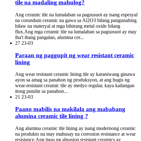
tile na madaling mahulog?
Ang ceramic tile na lumalaban sa pagsusuot ay isang espesyal
na corundum ceramic na gawa sa Al2O3 bilang pangunahing
hilaw na materyal at mga bihirang metal oxide bilang
flux.Ang mga ceramic tile na lumalaban sa pagsusuot ay may
iba't ibang pangalan, alumina cer...
27
23-03
Paraan ng paggupit ng wear resistant ceramic
lining
Ang wear resistant ceramic lining tile ay karaniwang ginawa
ayon sa amag sa panahon ng produksyon, at ang hugis ng
wear-resistant ceramic tile ay medyo regular, kaya kailangan
itong putulin sa panahon...
21
23-03
Paano mabilis na makilala ang mababang
alumina ceramic tile lining ?
Ang alumina ceramic tile lining ay isang modernong ceramic
na produkto na may mahusay na corrosion resistance at wear
resistance.Ang tigas ng abrasion resistant ceramics ay