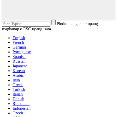
Pindutin ang enter upang
maghanap o ESC upang isara
English
French
German
Portuguese
Spanish
Russian
Japanese
Korean
Arabic
Irish
Greek
Turkish
Italian
Danish
Romanian
Indonesian
Czech