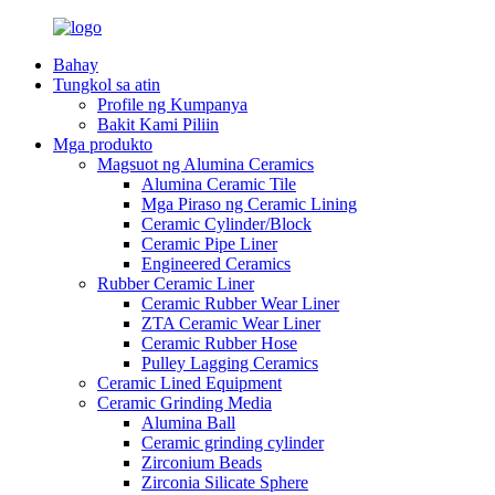
Bahay
Tungkol sa atin
Profile ng Kumpanya
Bakit Kami Piliin
Mga produkto
Magsuot ng Alumina Ceramics
Alumina Ceramic Tile
Mga Piraso ng Ceramic Lining
Ceramic Cylinder/Block
Ceramic Pipe Liner
Engineered Ceramics
Rubber Ceramic Liner
Ceramic Rubber Wear Liner
ZTA Ceramic Wear Liner
Ceramic Rubber Hose
Pulley Lagging Ceramics
Ceramic Lined Equipment
Ceramic Grinding Media
Alumina Ball
Ceramic grinding cylinder
Zirconium Beads
Zirconia Silicate Sphere