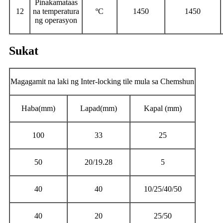
Pinakamataas
12
na temperatura
ºC
1450
1450
ng operasyon
Sukat
Magagamit na laki ng Inter-locking tile mula sa Chemshun
Haba(mm)
Lapad(mm)
Kapal (mm)
100
33
25
50
20/19.28
5
40
40
10/25/40/50
40
20
25/50