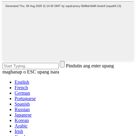
Pindutin ang enter upang
maghanap o ESC upang isara
English
French
German
Portuguese
Spanish
Russian
Japanese
Korean
Arabic
Irish