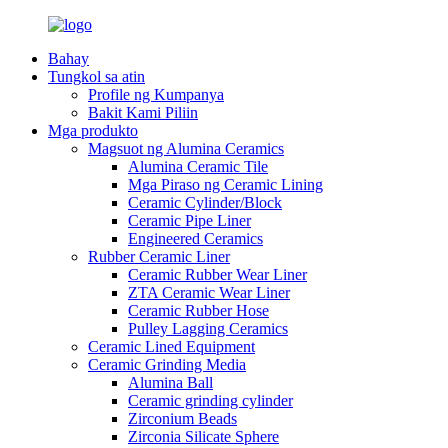
Bahay
Tungkol sa atin
Profile ng Kumpanya
Bakit Kami Piliin
Mga produkto
Magsuot ng Alumina Ceramics
Alumina Ceramic Tile
Mga Piraso ng Ceramic Lining
Ceramic Cylinder/Block
Ceramic Pipe Liner
Engineered Ceramics
Rubber Ceramic Liner
Ceramic Rubber Wear Liner
ZTA Ceramic Wear Liner
Ceramic Rubber Hose
Pulley Lagging Ceramics
Ceramic Lined Equipment
Ceramic Grinding Media
Alumina Ball
Ceramic grinding cylinder
Zirconium Beads
Zirconia Silicate Sphere