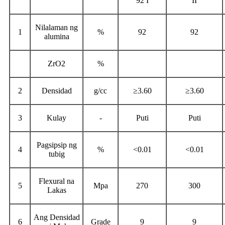
92 I
II
Nilalaman ng
1
%
92
92
alumina
ZrO2
%
2
Densidad
g/cc
≥3.60
≥3.60
3
Kulay
-
Puti
Puti
Pagsipsip ng
4
%
<0.01
<0.01
tubig
Flexural na
5
Mpa
270
300
Lakas
Ang Densidad
6
Grade
9
9