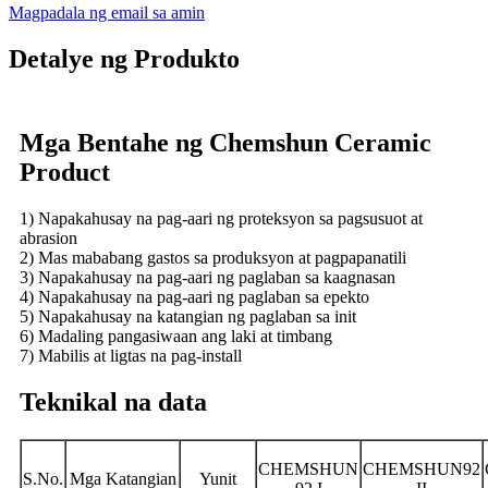
Magpadala ng email sa amin
Detalye ng Produkto
Mga Bentahe ng Chemshun Ceramic
Product
1) Napakahusay na pag-aari ng proteksyon sa pagsusuot at
abrasion
2) Mas mababang gastos sa produksyon at pagpapanatili
3) Napakahusay na pag-aari ng paglaban sa kaagnasan
4) Napakahusay na pag-aari ng paglaban sa epekto
5) Napakahusay na katangian ng paglaban sa init
6) Madaling pangasiwaan ang laki at timbang
7) Mabilis at ligtas na pag-install
Teknikal na data
CHEMSHUN
CHEMSHUN92
S.No.
Mga Katangian
Yunit