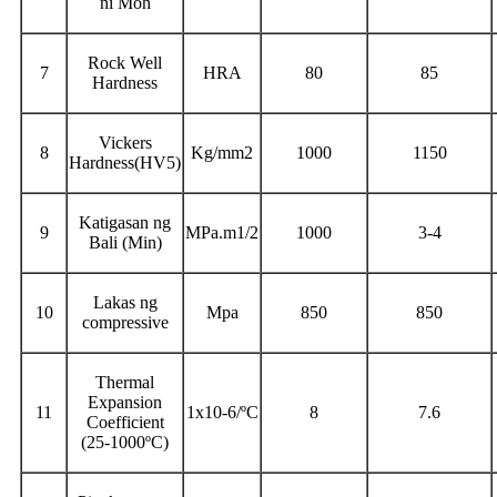
ni Moh
Rock Well
7
HRA
80
85
Hardness
Vickers
8
Kg/mm2
1000
1150
Hardness(HV5)
Katigasan ng
9
MPa.m1/2
1000
3-4
Bali (Min)
Lakas ng
10
Mpa
850
850
compressive
Thermal
Expansion
11
1x10-6/ºC
8
7.6
Coefficient
(25-1000ºC)