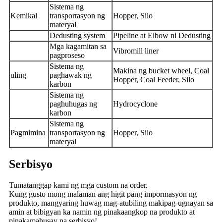
Sistema ng
Kemikal
transportasyon ng
Hopper, Silo
materyal
Dedusting system
Pipeline at Elbow ni Dedusting
Mga kagamitan sa
Vibromill liner
pagproseso
Sistema ng
Makina ng bucket wheel, Coal
uling
paghawak ng
Hopper, Coal Feeder, Silo
karbon
Sistema ng
paghuhugas ng
Hydrocyclone
karbon
Sistema ng
Pagmimina
transportasyon ng
Hopper, Silo
materyal
Serbisyo
Tumatanggap kami ng mga custom na order.
Kung gusto mong malaman ang higit pang impormasyon ng
produkto, mangyaring huwag mag-atubiling makipag-ugnayan sa
amin at bibigyan ka namin ng pinakaangkop na produkto at
pinakamahusay na serbisyo!