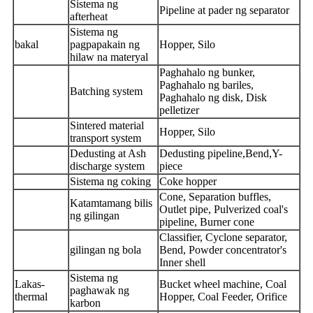
Sistema ng
Pipeline at pader ng separator
afterheat
Sistema ng
bakal
pagpapakain ng
Hopper, Silo
hilaw na materyal
Paghahalo ng bunker,
Paghahalo ng bariles,
Batching system
Paghahalo ng disk, Disk
pelletizer
Sintered material
Hopper, Silo
transport system
Dedusting at Ash
Dedusting pipeline,Bend,Y-
discharge system
piece
Sistema ng coking
Coke hopper
Cone, Separation buffles,
Katamtamang bilis
Outlet pipe, Pulverized coal's
ng gilingan
pipeline, Burner cone
Classifier, Cyclone separator,
gilingan ng bola
Bend, Powder concentrator's
Inner shell
Sistema ng
Lakas-
Bucket wheel machine, Coal
paghawak ng
thermal
Hopper, Coal Feeder, Orifice
karbon