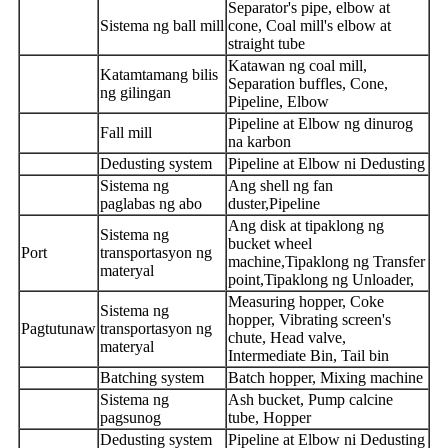
Separator's pipe, elbow at
Sistema ng ball mill
cone, Coal mill's elbow at
straight tube
Katawan ng coal mill,
Katamtamang bilis
Separation buffles, Cone,
ng gilingan
Pipeline, Elbow
Pipeline at Elbow ng dinurog
Fall mill
na karbon
Dedusting system
Pipeline at Elbow ni Dedusting
Sistema ng
Ang shell ng fan
paglabas ng abo
duster,Pipeline
Ang disk at tipaklong ng
Sistema ng
bucket wheel
Port
transportasyon ng
machine,Tipaklong ng Transfer
materyal
point,Tipaklong ng Unloader,
Measuring hopper, Coke
Sistema ng
hopper, Vibrating screen's
Pagtutunaw
transportasyon ng
chute, Head valve,
materyal
Intermediate Bin, Tail bin
Batching system
Batch hopper, Mixing machine
Sistema ng
Ash bucket, Pump calcine
pagsunog
tube, Hopper
Dedusting system
Pipeline at Elbow ni Dedusting