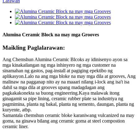
Alumina Ceramic Block na may mga Grooves
Maikling Paglalarawan:
Ang Chemshun Alumina Ceramic Blcoks ay idinisenyo ayon sa
mga kinakailangan ng mga inhinyero ng mga customer na
sinamahan ng gastos, pag-install at pagiging epektibo ng
aplikasyon.Lalo na ang mga bloke na may mga dila at grooves, Ang
malinaw na pagganap nito ay na maaari nilang i-lock ang isa't isa
dahil sa mga dila at grooves upang madagdagan ang
pagkakakonekta sa buong engineering.Kaya malawak itong
ginagamit sa pipe lining, ceramic rubber plate sa industriya ng
pagmimina, planta ng bakal, planta ng semento, daungan, planta ng
kuryente, atbp.
Samantala chemshun ceramic bloke karaniwang vulcanized na may
goma, na ginawa bilang ang ceramic goma at steel compostion
ceramic liner.